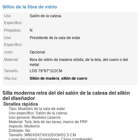
Sillón de la fibra de vidrio
Uso
Salón de la calesa
Específico:
Plegadas:
N
Uso
Presidente de la sala de estar
Específico:
color:
Opcional
Material:
fibra de vidrio de madera sólida, de la tela, del cuero o del
metal
Tamaño:
LOS 79*87*112CM
Sillón de madera
sillón de cuero
Alta luz:
,
Silla moderna retra del del salón de la calesa del sillón
del diseñador
Detalles rápidos
Tipo: Muebles de la sala de estar
Uso específico: Salón de la calesa
Uso general: Muebles caseros
Material: Tela, tela de las lanas, marco de FRP
Aspecto: Moderno
Doblado: No
Tamaño: W86XD87XH105XSH52.5 CM
Lugar del origen: Guangdong, China (continente)