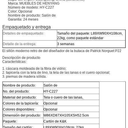
Marca: MUEBLES DE HENYANG
Número de modelo: HY-C227
Color: Opcional
Nombre de producto: Salón de
Garantía: 24 meses
Empaquetado y entrega
Detalles de empaquetado:
Tamaño del paquete: L89XW90XH108cm,
22kg, como paquete estándar
Detalle de la entrega:
3 semanas
El sillón moderno retro de del diseñador de la butaca de Patrick Norguet P22
Descripción de producto
Características:
1. cáscara moldeada de la fibra de vidrio;
2. tapicería con la tela de lino, la tela de las lanas o el cuero opcional;
3. piernas de madera sólida.
Nombre de producto:
Salón de
No. del producto:
HY-C227
Material del producto:
Tela o cuero de las lanas,
Colores de la tapicería:
Opcional
Colores disponibles:
Opcional
Dimensión del producto:
W86XD87XH105XSH52.5cm
Paquete:
Cartón de K&K
Tamaño del cartón:
L89XW90XH108cm, 22kg