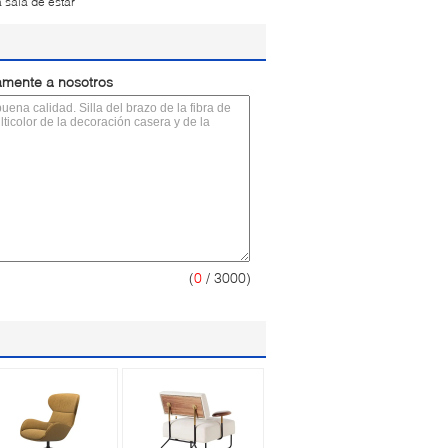
 sala de estar
amente a nosotros
(
0
/ 3000)