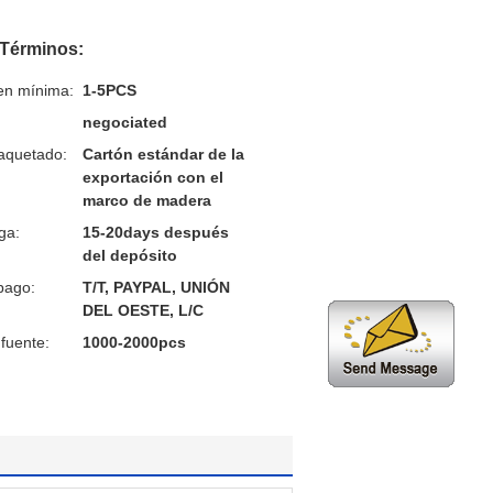
 Términos:
en mínima:
1-5PCS
negociated
aquetado:
Cartón estándar de la
exportación con el
marco de madera
ga:
15-20days después
del depósito
pago:
T/T, PAYPAL, UNIÓN
DEL OESTE, L/C
fuente:
1000-2000pcs