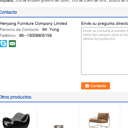
etiqueta:
silla de eslabón giratorio del salón
silla de cuero del ocio
butaca de la
Contacto
Henyang Furniture Company Limited
Envíe su pregunta direct
Persona de Contacto:
Mr. Yong
Teléfono:
86--13008805158
Otros productos