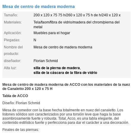
Mesa de centro de madera moderna
Tamaño:
200 x 120 x 75 75 h/260 x 120 x 75 h de h/240 x 120 x
Materiales:
Tela/faom/fibra de vidrio/madera del chrom/pierna del
metal
Aplicación:
Muebles para el hogar
Plegadas:
N
Nombre del
Mesa de centro de madera moderna
producto:
diseñador:
Florian Schmid
silla de la pierna de madera
Alta luz:
,
silla de la cáscara de la fibra de vidrio
Mesa de centro de madera moderna de ACCO con los materiales de la nuez
de Canaletto 200 x 120 x 75 H
Tabla de ACCO
Diseño:
Florian Schmid
Mesa de comedor con la base hecha totalmente en nuez del canaletto. Los
listones sólidos son caracterizados por una torsión leve que haga la base
asombrosamente fuerte y robusta. Total, Acco, es una tabla elegante, del
contenido estilístico fuerte y perfecciona para dar el carácter a una decoración.
Finales de las piernas: