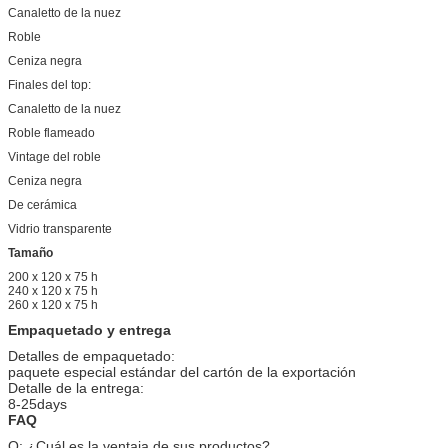
Canaletto de la nuez
Roble
Ceniza negra
Finales del top:
Canaletto de la nuez
Roble flameado
Vintage del roble
Ceniza negra
De cerámica
Vidrio transparente
Tamaño
200 x 120 x 75 h
240 x 120 x 75 h
260 x 120 x 75 h
Empaquetado y entrega
Detalles de empaquetado:
paquete especial estándar del cartón de la exportación
Detalle de la entrega:
8-25days
FAQ
Q: ¿Cuál es la ventaja de sus productos?