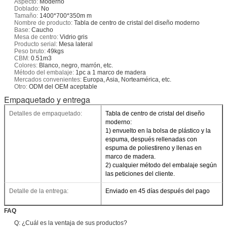
Aspecto:
Moderno
Doblado:
No
Tamaño:
1400*700*350m m
Nombre de producto:
Tabla de centro de cristal del diseño moderno
Base:
Caucho
Mesa de centro:
Vidrio gris
Producto serial:
Mesa lateral
Peso bruto:
49kgs
CBM:
0.51m3
Colores:
Blanco, negro, marrón, etc.
Método del embalaje:
1pc a 1 marco de madera
Mercados convenientes:
Europa, Asia, Norteamérica, etc.
Otro:
ODM del OEM aceptable
Empaquetado y entrega
Detalles de empaquetado:
Tabla de centro de cristal del diseño
moderno:
1) envuelto en la bolsa de plástico y la
espuma, después rellenadas con
espuma de poliestireno y llenas en
marco de madera.
2) cualquier método del embalaje según
las peticiones del cliente.
Detalle de la entrega:
Enviado en 45 días después del pago
FAQ
Q: ¿Cuál es la ventaja de sus productos?