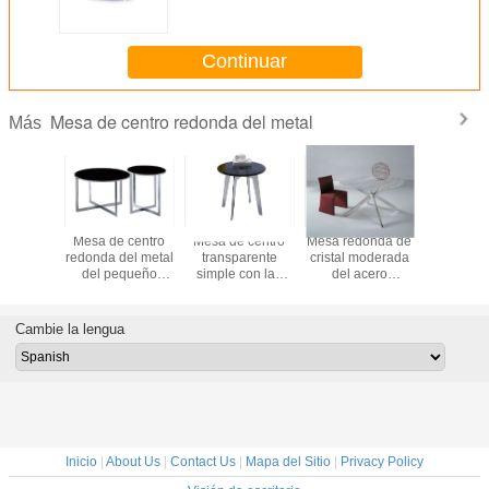
la tabla de centro de cristal de
las piernas del metal
Continuar
Mesa de centro redonda del metal
Más
e acero
Mesa de centro
Mesa de centro
Mesa redonda de
Tamaño r
le de la
redonda del metal
transparente
cristal moderada
de márm
 centro
del pequeño
simple con las
del acero
Customzi
da de
extremo con las
piernas del metal,
inoxidable, mesa
diseñador
moderna
piernas del metal
pequeña mesa de
redonda de la
mesa de 
l blanco
para la sala de
centro del vidrio
sala de estar clara
RMDESIG
Cambie la lengua
a leche
exposición 450 *
del claro del
del meta
480m m
extremo
BLOQUE
Inicio
|
About Us
|
Contact Us
|
Mapa del Sitio
|
Privacy Policy