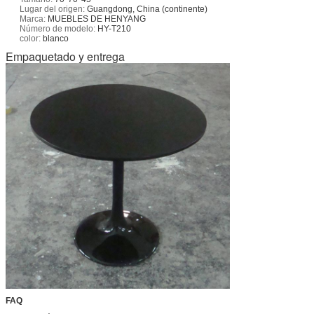
Lugar del origen:
Guangdong, China (continente)
Marca:
MUEBLES DE HENYANG
Número de modelo:
HY-T210
color:
blanco
Empaquetado y entrega
FAQ