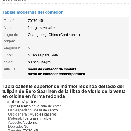
Tablas modernas del comedor
Tamaño:
70*70*45
Material:
fiberglass+marble
Lugar de
Guangdong, China (Continental)
origen:
Plegadas:
N
Tipo::
Muebles para Sala
color:
blanco / negro
mesa de comedor de madera
Alta luz:
,
mesa de comedor contemporánea
Tabla caliente superior de mármol redonda del lado del
tulipán de Eero Saarinen de la fibra de vidrio de la venta
en oficina en forma redonda
Detalles rápidos
Tipo:
Muebles de la sala de estar
Uso específico:
Mesa de centro
Uso general:
Muebles caseros
Material:
fiberglass+marble
Aspecto:
Moderno
Doblado:
No
Tamaño:
70*70*45