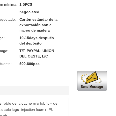
en mínima:
1-5PCS
negociated
aquetado:
Cartón estándar de la
exportación con el
marco de madera
ga:
10-15days después
del depósito
pago:
T/T, PAYPAL, UNIÓN
DEL OESTE, L/C
fuente:
500-800pcs
 roble de la cachemira fabric+ del
xidable legs+injection foam+, PU,
 alt