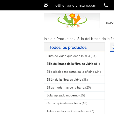
info@henyangfurniture.com
Inicio
Inicio
Productos
Silla del brazo de la fi
Todos los productos
Fibra de vidrio que cena la silla
(51)
Silla del brazo de la fibra de vidrio
(81)
Silla clásica moderna de la oficina
(24)
Sillón de la fibra de vidrio
(38)
Sillas modernas de la barra
(20)
Sofá tapizado moderno
(25)
Cama tapizada moderna
(13)
Taburetes tapizados modernos
(7)