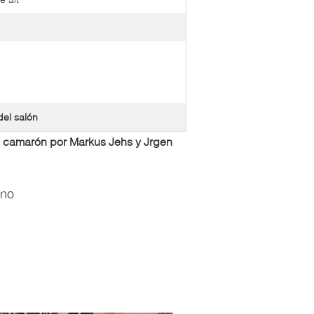
del salón
del camarón por Markus Jehs y Jrgen
ano