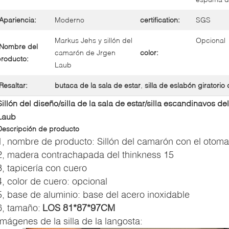
Apariencia:
Moderno
certification:
SGS
Markus Jehs y sillón del
Opcional
Nombre del
camarón de Jrgen
color:
roducto:
Laub
Resaltar:
butaca de la sala de estar
,
silla de eslabón giratorio 
Sillón del diseño/silla de la sala de estar/silla escandinavos 
Laub
Descripción de producto
1, nombre de producto: Sillón del camarón con el otom
2, madera contrachapada del thinkness 15
3, tapicería con cuero
4, color de cuero: opcional
5, base de aluminio: base del acero inoxidable
6, tamaño:
LOS 81*87*97CM
Imágenes de la silla de la langosta: