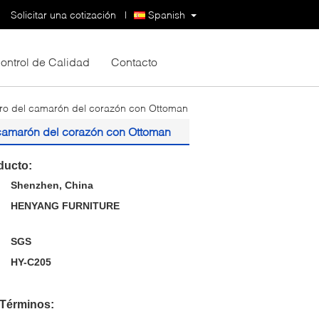
Solicitar una cotización
|
Spanish
ontrol de Calidad
Contacto
uero del camarón del corazón con Ottoman
l camarón del corazón con Ottoman
ducto:
Shenzhen, China
HENYANG FURNITURE
SGS
HY-C205
 Términos: