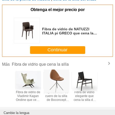
Obtenga el mejor precio por
Fibra de vidrio de NATUZZI
ITALIA pi GRECO que cena la
silla con los apoyabrazos NENÉ
PR-SF
Continuar
Fibra de vidrio que cena la silla
Más
de cena
Fibra de vidrio de
Reproducción de
Fibra de vidrio
La silla/e
s de la
Vladimir Kagan
cuero de la silla
elegante que
ligeros de
ucción
Ondine que cena
de Boconcept
cena la silla del
Poliform 
colores de la tela
Ottawa de la cera
viaje de Porro de
cubre la 
del salón de la
la silla con
la silla d
silla diversos
perspectivas
Cambie la lengua