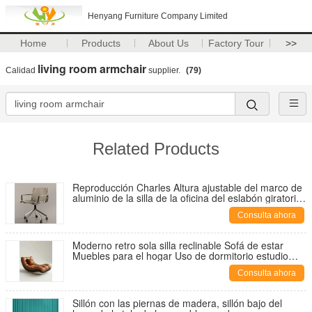
Henyang Furniture Company Limited
Home
Products
About Us
Factory Tour
>>
living room armchair
Calidad
supplier.
(79)
Related Products
Reproducción Charles Altura ajustable del marco de
aluminio de la silla de la oficina del eslabón giratorio
del estilo
Consulta ahora
Moderno retro sola silla reclinable Sofá de estar
Muebles para el hogar Uso de dormitorio estudio
Gran apartamento Villa sala de estar informal
Consulta ahora
Sillón con las piernas de madera, sillón bajo del