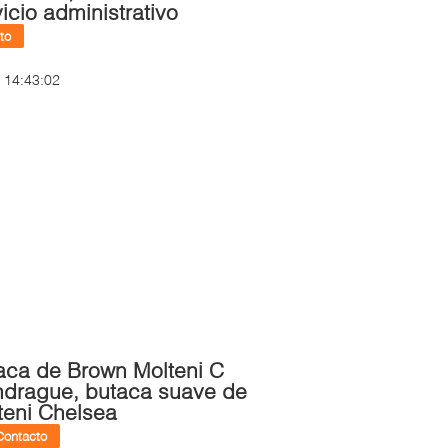
vicio administrativo
to
 14:43:02
aca de Brown Molteni C
drague, butaca suave de
teni Chelsea
Contacto