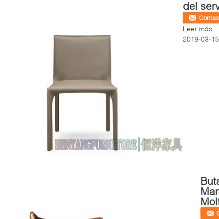
del ser
Contac
Leer más
2019-03-15
But
Man
Mol