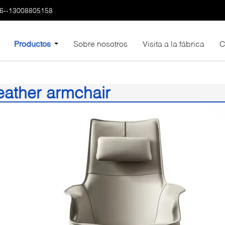
6--13008805158
Productos
Sobre nosotros
Visita a la fábrica
C
eather armchair
5)