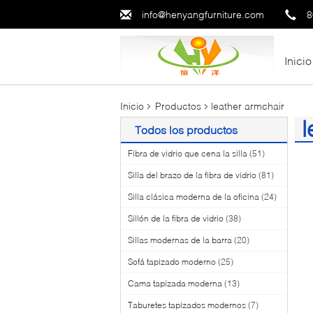
info@henyangfurniture.com
8
Inicio
Inicio
Productos
leather armchair
l
Todos los productos
(9
Fibra de vidrio que cena la silla
(51)
Silla del brazo de la fibra de vidrio
(81)
Silla clásica moderna de la oficina
(24)
Sillón de la fibra de vidrio
(38)
Sillas modernas de la barra
(20)
Sofá tapizado moderno
(25)
Cama tapizada moderna
(13)
Taburetes tapizados modernos
(7)