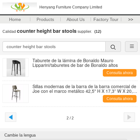
Henyang Furniture Company Limited
Home
Products
About Us
Factory Tour
>>
counter height bar stools
Calidad
supplier.
(12)
Taburete de la lámina de Bonaldo Mauro
Lipparini/taburetes de bar de Bonaldo altos
Consulta ahora
Sillas modernas de la barra de la barra comercial de
Joe con el marco metálico 42,5" H X 17,3” W X 20,5”
D
Consulta ahora
2 / 2
Cambie la lengua